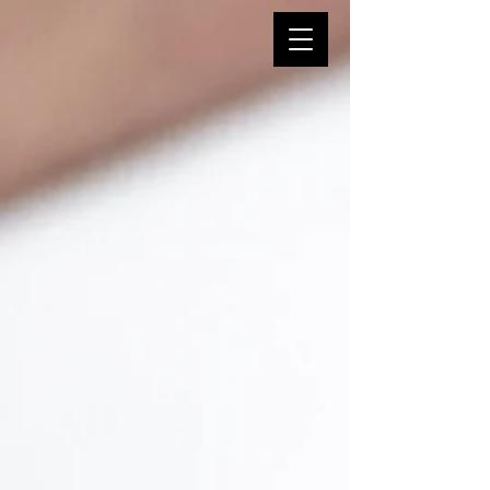
Shop
/
Fotobox